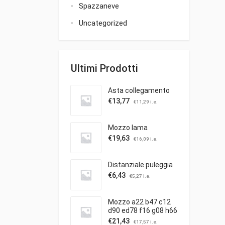
Spazzaneve
Uncategorized
Ultimi Prodotti
Asta collegamento
€
13,77
€
11,29
i.e.
Mozzo lama
€
19,63
€
16,09
i.e.
Distanziale puleggia
€
6,43
€
5,27
i.e.
Mozzo a22 b47 c12
d90 ed78 f16 g08 h66
c/puleggia ibea
€
21,43
€
17,57
i.e.