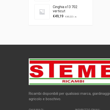
Cinghia x13 702
verticut
€
49,19
€
40,32
i.e.
Ricambi disponibili per qualsiasi marca, giardinaggi
agricolo e boschivo.