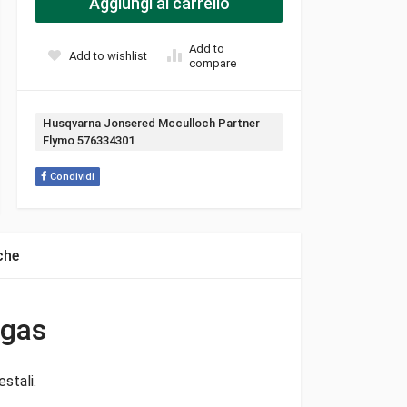
Aggiungi al carrello
Add to
Add to wishlist
compare
Tag:
Husqvarna Jonsered Mcculloch Partner
Flymo 576334301
Condividi
che
 gas
stali.