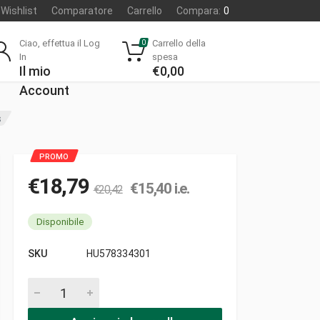
Wishlist
Comparatore
Carrello
Compara:
0
Ciao, effettua il Log
Carrello della
0
In
spesa
Il mio
€
0,00
Account
s
€
18,79
€
15,40
i.e.
€
20,42
Disponibile
SKU
HU578334301
Cavo 1180-1000 bp tp (inn inn) gas pezzi