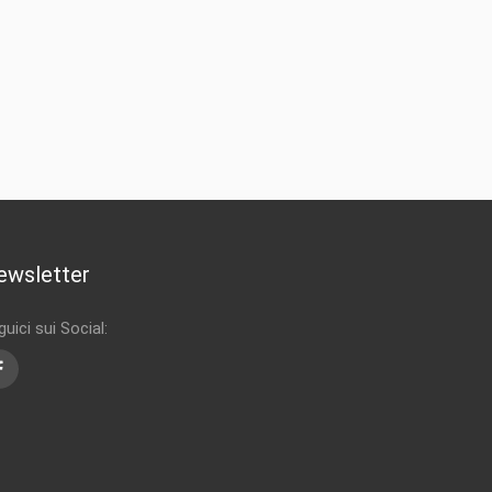
ewsletter
uici sui Social:
Facebook