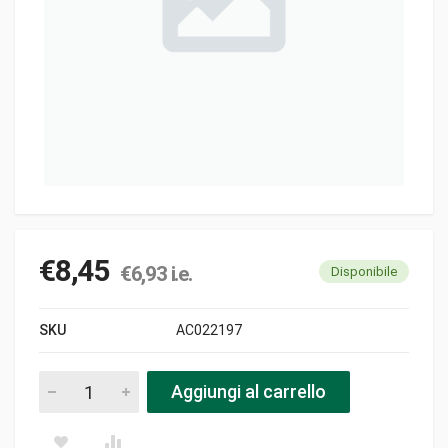
€
8,45
€
6,93
i.e.
Disponibile
SKU
AC022197
Coperchio testa filo pro150 pezzi
Aggiungi al carrello