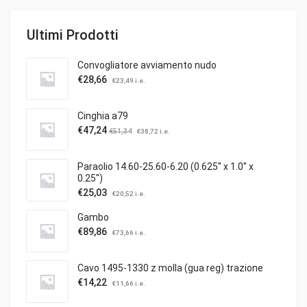
Ultimi Prodotti
Convogliatore avviamento nudo
€
28,66
€
23,49
i.e.
Cinghia a79
€
47,24
€
51,34
€
38,72
i.e.
Paraolio 14.60-25.60-6.20 (0.625'' x 1.0'' x
0.25'')
€
25,03
€
20,52
i.e.
Gambo
€
89,86
€
73,66
i.e.
Cavo 1495-1330 z molla (gua reg) trazione
€
14,22
€
11,66
i.e.