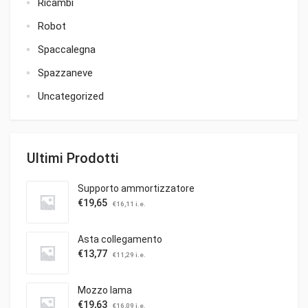
Ricambi
Robot
Spaccalegna
Spazzaneve
Uncategorized
Ultimi Prodotti
Supporto ammortizzatore
€
19,65
€
16,11
i.e.
Asta collegamento
€
13,77
€
11,29
i.e.
Mozzo lama
€
19,63
€
16,09
i.e.