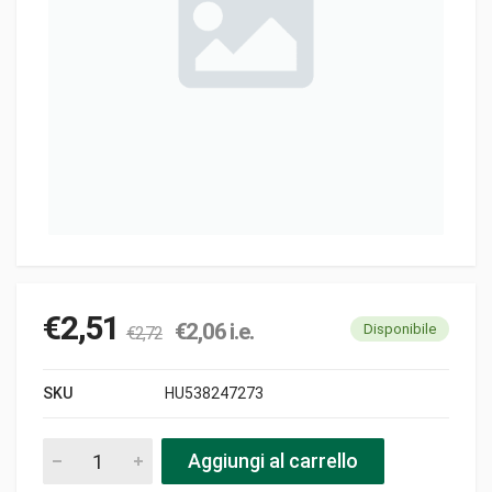
€
2,51
€
2,06
i.e.
Disponibile
€
2,72
SKU
HU538247273
Distanziale 12-16 h12 sc.ingr.m.gear 25 pezzi
Aggiungi al carrello