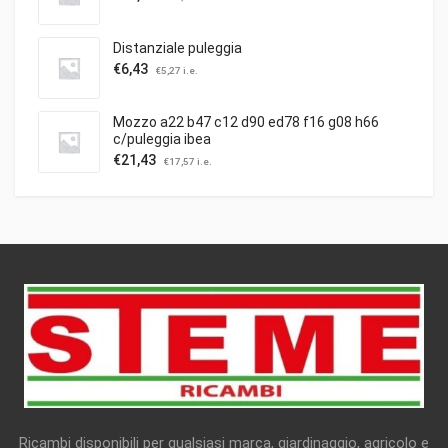
Distanziale puleggia
€
6,43
€
5,27
i.e.
Mozzo a22 b47 c12 d90 ed78 f16 g08 h66
c/puleggia ibea
€
21,43
€
17,57
i.e.
Ricambi disponibili per qualsiasi marca, giardinaggio, agricolo e