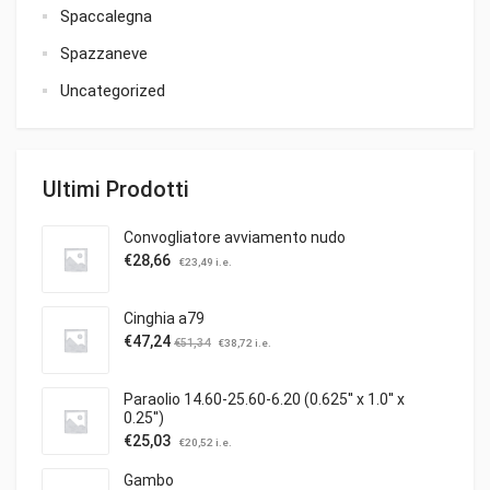
Spaccalegna
Spazzaneve
Uncategorized
Ultimi Prodotti
Convogliatore avviamento nudo
€
28,66
€
23,49
i.e.
Cinghia a79
€
47,24
€
51,34
€
38,72
i.e.
Paraolio 14.60-25.60-6.20 (0.625'' x 1.0'' x
0.25'')
€
25,03
€
20,52
i.e.
Gambo