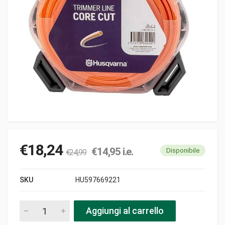
€
18,24
€
14,95
i.e.
Disponibile
€
24,99
SKU
HU597669221
Filo nylon core cut 2.7mm/70mt husqvarna pezzi
Aggiungi al carrello