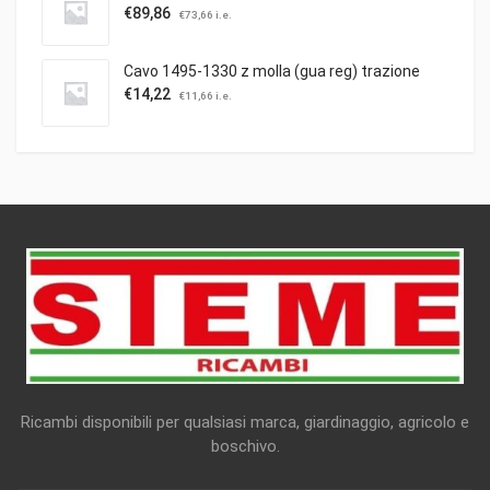
€
89,86
€
73,66
i.e.
Cavo 1495-1330 z molla (gua reg) trazione
€
14,22
€
11,66
i.e.
Ricambi disponibili per qualsiasi marca, giardinaggio, agricolo e
boschivo.