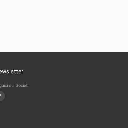
ewsletter
uici sui Social:
Facebook