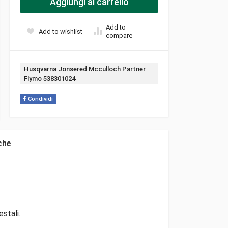
Aggiungi al carrello
Add to
Add to wishlist
compare
Tag:
Husqvarna Jonsered Mcculloch Partner
Flymo 538301024
Condividi
che
stali.