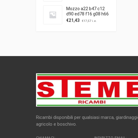
Mozzo a22 b47 c12
d90 ed78 f16 g08 h66
c/puleggia ibea
€
21,43
€
17,57
i.e.
Ricambi disponibili per qualsiasi marca, giardinaggi
agricolo e boschivo.