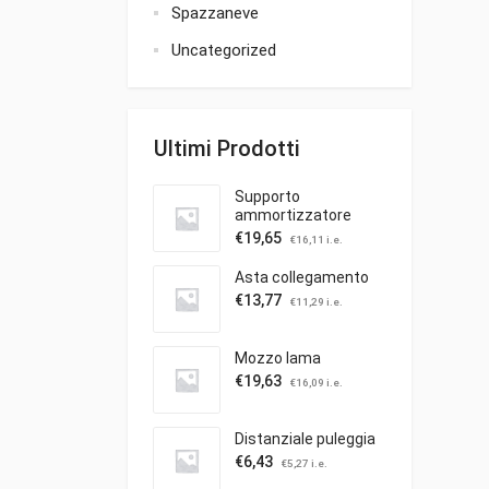
Spazzaneve
Uncategorized
Ultimi Prodotti
Supporto
ammortizzatore
€
19,65
€
16,11
i.e.
Asta collegamento
€
13,77
€
11,29
i.e.
Mozzo lama
€
19,63
€
16,09
i.e.
Distanziale puleggia
€
6,43
€
5,27
i.e.