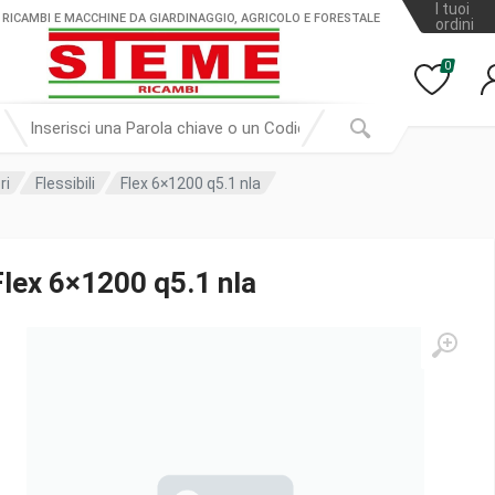
I tuoi
 RICAMBI E MACCHINE DA GIARDINAGGIO, AGRICOLO E FORESTALE
ordini
0
ri
Flessibili
Flex 6×1200 q5.1 nla
Flex 6×1200 q5.1 nla