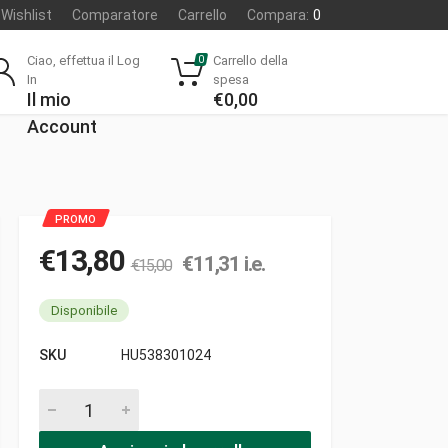
Wishlist
Comparatore
Carrello
Compara:
0
Ciao, effettua il Log
Carrello della
0
In
spesa
Il mio
€
0,00
Account
€
13,80
€
11,31
i.e.
€
15,00
Disponibile
SKU
HU538301024
Flex 6x1200 q5.1 nla pezzi