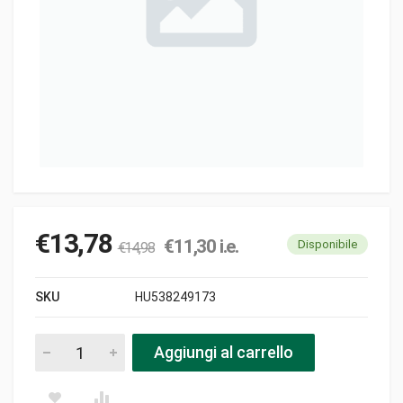
€
13,78
€
11,30
i.e.
Disponibile
€
14,98
SKU
HU538249173
Rotore starter decesp. nla pezzi
Aggiungi al carrello