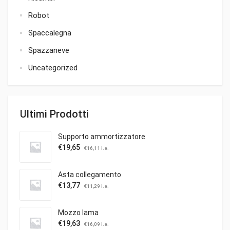
Robot
Spaccalegna
Spazzaneve
Uncategorized
Ultimi Prodotti
Supporto ammortizzatore
€
19,65
€
16,11
i.e.
Asta collegamento
€
13,77
€
11,29
i.e.
Mozzo lama
€
19,63
€
16,09
i.e.