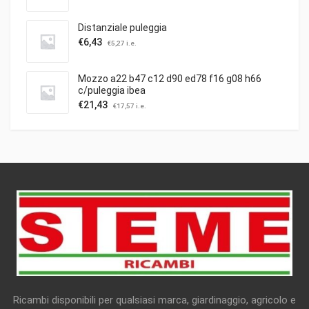
Distanziale puleggia
€
6,43
€
5,27
i.e.
Mozzo a22 b47 c12 d90 ed78 f16 g08 h66
c/puleggia ibea
€
21,43
€
17,57
i.e.
Ricambi disponibili per qualsiasi marca, giardinaggio, agricolo e