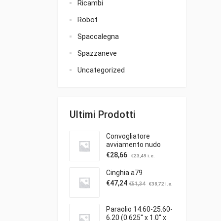
Ricambi
Robot
Spaccalegna
Spazzaneve
Uncategorized
Ultimi Prodotti
Convogliatore
avviamento nudo
€
28,66
€
23,49
i.e.
Cinghia a79
€
47,24
€
51,34
€
38,72
i.e.
Paraolio 14.60-25.60-
6.20 (0.625'' x 1.0'' x