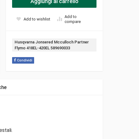
Aggiungi al carrello
Add to
Add to wishlist
compare
Tag:
Husqvarna Jonsered Mcculloch Partner
Flymo 418EL-420EL 589690033
Condividi
che
stali.