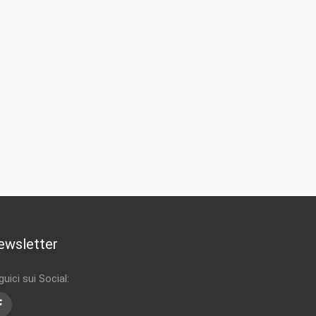
ewsletter
uici sui Social:
Facebook