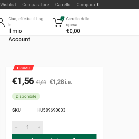
Wishlist
Comparatore
Carrello
Compara:
0
Ciao, effettua il Log
Carrello della
0
In
spesa
Il mio
€
0,00
Account
€
1,56
€
1,28
i.e.
€
1,69
Disponibile
SKU
HU589690033
Spazzola 6.5-13.5-18 pezzi