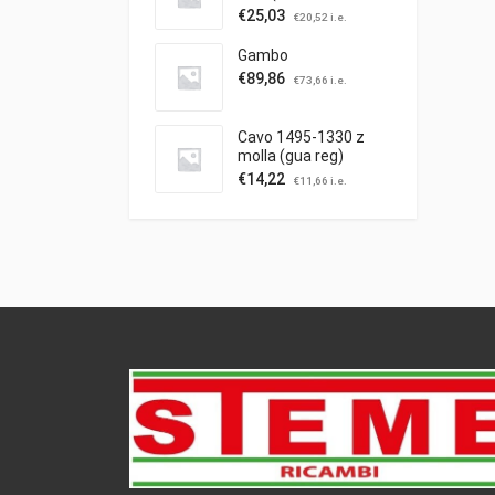
0.25'')
€
25,03
€
20,52
i.e.
Gambo
€
89,86
€
73,66
i.e.
Cavo 1495-1330 z
molla (gua reg)
trazione
€
14,22
€
11,66
i.e.