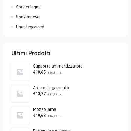
Spaccalegna
Spazzaneve
Uncategorized
Ultimi Prodotti
Supporto ammortizzatore
€
19,65
€
16,11
i.e.
Asta collegamento
€
13,77
€
11,29
i.e.
Mozzo lama
€
19,63
€
16,09
i.e.