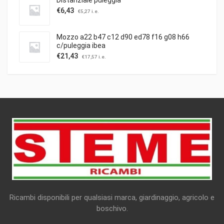
Distanziale puleggia
€
6,43
€
5,27
i.e.
Mozzo a22 b47 c12 d90 ed78 f16 g08 h66
c/puleggia ibea
€
21,43
€
17,57
i.e.
Ricambi disponibili per qualsiasi marca, giardinaggio, agricolo e
boschivo.