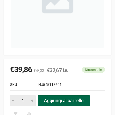
€
39,86
€
32,67
i.e.
Disponibile
€
43,33
SKU
HU545113601
Ventola pezzi
Aggiungi al carrello