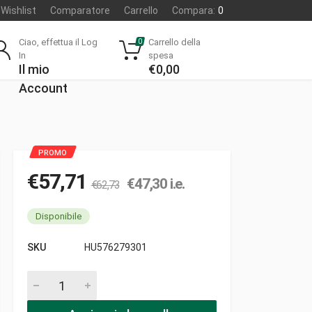
Wishlist
Comparatore
Carrello
Compara:
0
Ciao, effettua il Log
Carrello della
0
In
spesa
Il mio
€
0,00
Account
€
57,71
€
47,30
i.e.
€
62,73
Disponibile
SKU
HU576279301
Volano c/chiavetta per bobina rossa pezzi