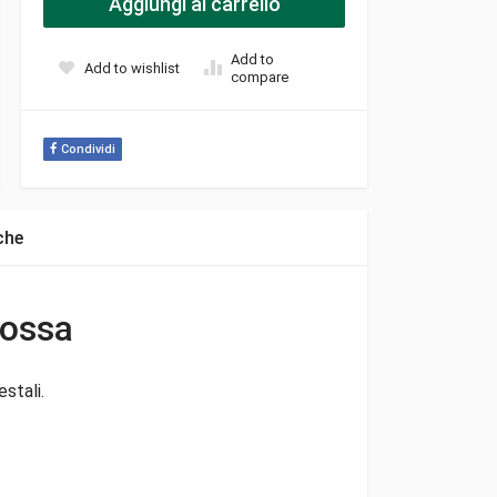
Aggiungi al carrello
Add to
Add to wishlist
compare
Condividi
che
rossa
stali.