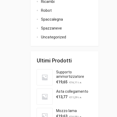
Ricambi
Robot
Spaccalegna
Spazzaneve
Uncategorized
Ultimi Prodotti
Supporto
ammortizzatore
€
19,65
€
16,11
i.e.
Asta collegamento
€
13,77
€
11,29
i.e.
Mozzo lama
€
19,63
€
16,09
i.e.