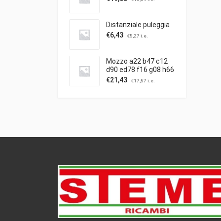
Distanziale puleggia
€
6,43
€
5,27
i.e.
Mozzo a22 b47 c12
d90 ed78 f16 g08 h66
c/puleggia ibea
€
21,43
€
17,57
i.e.