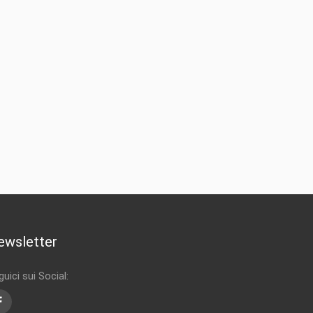
ewsletter
uici sui Social:
Facebook