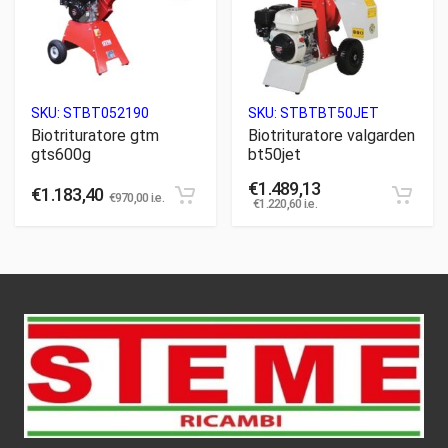
SKU:
STBT052190
SKU:
STBTBT50JET
Biotrituratore gtm
Biotrituratore valgarden
gts600g
bt50jet
€
1.489,13
€
1.183,40
€
970,00
i.e.
€
1.220,60
i.e.