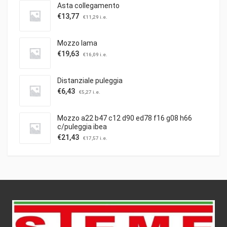
Asta collegamento
€
13,77
€
11,29
i.e.
Mozzo lama
€
19,63
€
16,09
i.e.
Distanziale puleggia
€
6,43
€
5,27
i.e.
Mozzo a22 b47 c12 d90 ed78 f16 g08 h66
c/puleggia ibea
€
21,43
€
17,57
i.e.