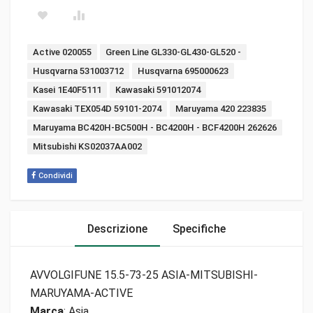
Tags:
Active 020055
Green Line GL330-GL430-GL520 -
Husqvarna 531003712
Husqvarna 695000623
Kasei 1E40F5111
Kawasaki 591012074
Kawasaki TEX054D 59101-2074
Maruyama 420 223835
Maruyama BC420H-BC500H - BC4200H - BCF4200H 262626
Mitsubishi KS02037AA002
Condividi
Descrizione
Specifiche
AVVOLGIFUNE 15.5-73-25 ASIA-MITSUBISHI-
MARUYAMA-ACTIVE
Marca
: Asia