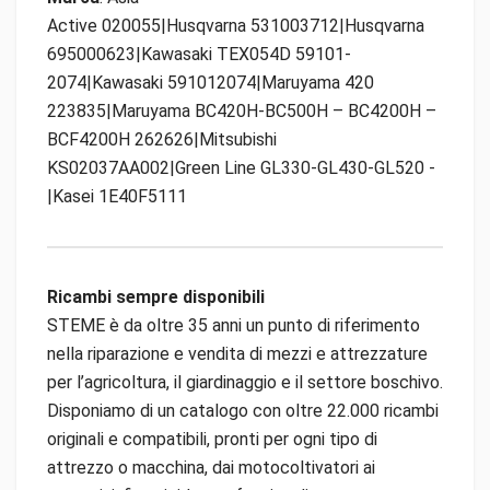
Active 020055|Husqvarna 531003712|Husqvarna
695000623|Kawasaki TEX054D 59101-
2074|Kawasaki 591012074|Maruyama 420
223835|Maruyama BC420H-BC500H – BC4200H –
BCF4200H 262626|Mitsubishi
KS02037AA002|Green Line GL330-GL430-GL520 -
|Kasei 1E40F5111
Ricambi sempre disponibili
STEME è da oltre 35 anni un punto di riferimento
nella riparazione e vendita di mezzi e attrezzature
per l’agricoltura, il giardinaggio e il settore boschivo.
Disponiamo di un catalogo con oltre 22.000 ricambi
originali e compatibili, pronti per ogni tipo di
attrezzo o macchina, dai motocoltivatori ai