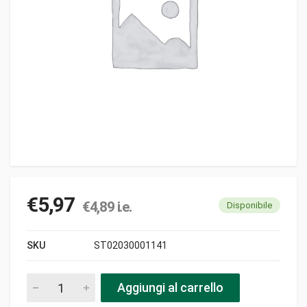
€
5,97
€
4,89
i.e.
Disponibile
SKU
ST02030001141
Avvolgifune 15.5-73-25 asia-mitsubishi-maruyama-active pez
Aggiungi al carrello