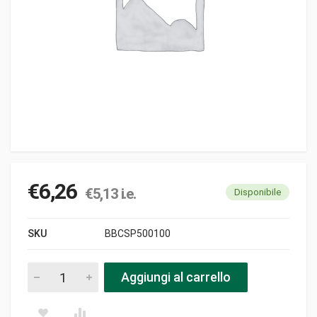
€
6,26
€
5,13
i.e.
Disponibile
SKU
BBCSP500100
Avvolgifune pezzi
Aggiungi al carrello