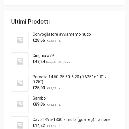
Ultimi Prodotti
Convogliatore avviamento nudo
€
28,66
€
23,49
i.e.
Cinghia a79
€
47,24
€
51,34
€
38,72
i.e.
Paraolio 14.60-25.60-6.20 (0.625'' x 1.0'' x
0.25'')
€
25,03
€
20,52
i.e.
Gambo
€
89,86
€
73,66
i.e.
Cavo 1495-1330 z molla (gua reg) trazione
€
14,22
€
11,66
i.e.