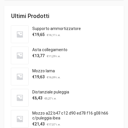
Ultimi Prodotti
Supporto ammortizzatore
€
19,65
€
16,11
i.e.
Asta collegamento
€
13,77
€
11,29
i.e.
Mozzo lama
€
19,63
€
16,09
i.e.
Distanziale puleggia
€
6,43
€
5,27
i.e.
Mozzo a22 b47 c12 d90 ed78 f16 g08 h66
c/puleggia ibea
€
21,43
€
17,57
i.e.