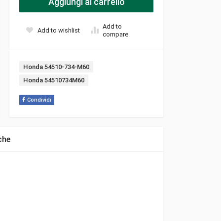
Aggiungi al carrello
Add to
Add to wishlist
compare
Tags:
Honda 54510-734-M60
Honda 54510734M60
Condividi
che