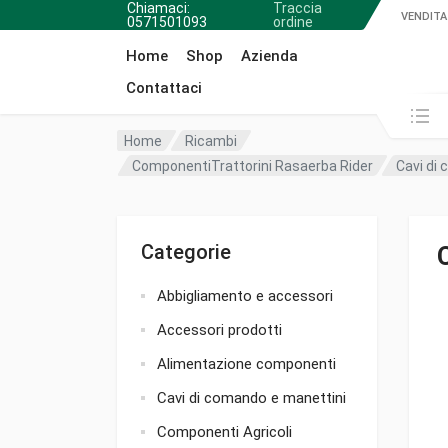
Chiamaci:
Traccia
VENDITA
0571501093
ordine
Home
Shop
Azienda
Contattaci
Cerca in:
Home
Ricambi
ComponentiTrattorini Rasaerba Rider
Cavi di
Categorie
Abbigliamento e accessori
Accessori prodotti
Alimentazione componenti
Cavi di comando e manettini
Componenti Agricoli