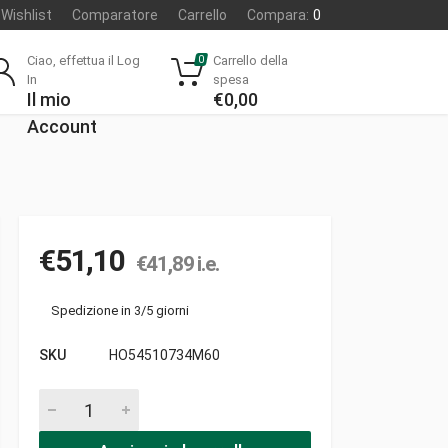
Wishlist
Comparatore
Carrello
Compara:
0
Ciao, effettua il Log
Carrello della
0
In
spesa
Il mio
€
0,00
Account
€
51,10
€
41,89
i.e.
Spedizione in 3/5 giorni
SKU
HO54510734M60
Cavo frizione pezzi