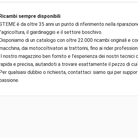
Ricambi sempre disponibili
STEME è da oltre 35 anni un punto di riferimento nella riparazion
l’agricoltura, il giardinaggio e il settore boschivo.
Disponiamo di un catalogo con oltre 22.000 ricambi originali e com
macchina, dai motocoltivatori ai trattorini, fino ai rider professiona
Il nostro magazzino ben fornito e l’esperienza dei nostri tecnici
rapida e precisa, aiutandoti a trovare esattamente il pezzo di cui
Per qualsiasi dubbio o richiesta, contattaci: siamo qui per suppor
passione.