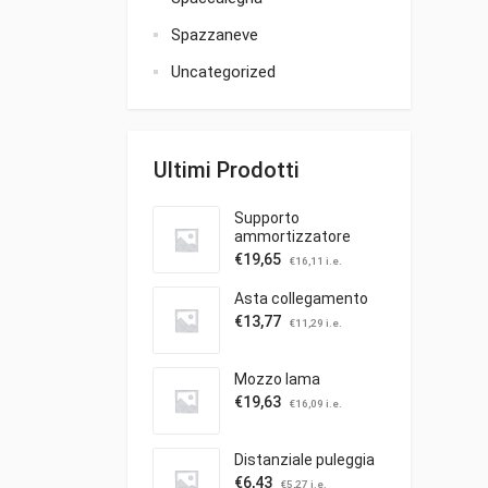
Spazzaneve
Uncategorized
Ultimi Prodotti
Supporto
ammortizzatore
€
19,65
€
16,11
i.e.
Asta collegamento
€
13,77
€
11,29
i.e.
Mozzo lama
€
19,63
€
16,09
i.e.
Distanziale puleggia
€
6,43
€
5,27
i.e.