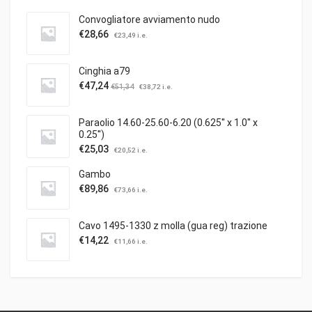
Convogliatore avviamento nudo
€
28,66
€
23,49
i.e.
Cinghia a79
€
47,24
€
51,34
€
38,72
i.e.
Paraolio 14.60-25.60-6.20 (0.625'' x 1.0'' x
0.25'')
€
25,03
€
20,52
i.e.
Gambo
€
89,86
€
73,66
i.e.
Cavo 1495-1330 z molla (gua reg) trazione
€
14,22
€
11,66
i.e.