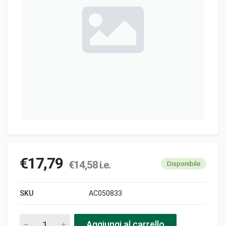
€
17,79
€
14,58
i.e.
Disponibile
SKU
AC050833
Cavo 1540-1300 zeta zeta (reg inn) variatore pezzi
Aggiungi al carrello