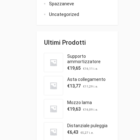
Spazzaneve
Uncategorized
Ultimi Prodotti
Supporto
ammortizzatore
€
19,65
€
16,11
i.e.
Asta collegamento
€
13,77
€
11,29
i.e.
Mozzo lama
€
19,63
€
16,09
i.e.
Distanziale puleggia
€
6,43
€
5,27
i.e.