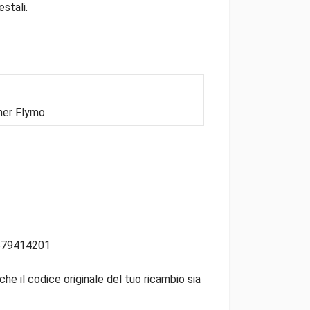
stali.
ner Flymo
 579414201
che il codice originale del tuo ricambio sia