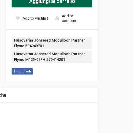
Aggiungi al carrello
Add to
Add to wishlist
compare
Tags:
Husqvarna Jonsered Mcculloch Partner
Flymo 594949701
Husqvarna Jonsered Mcculloch Partner
Flymo M125/97FH 579414201
Condividi
che