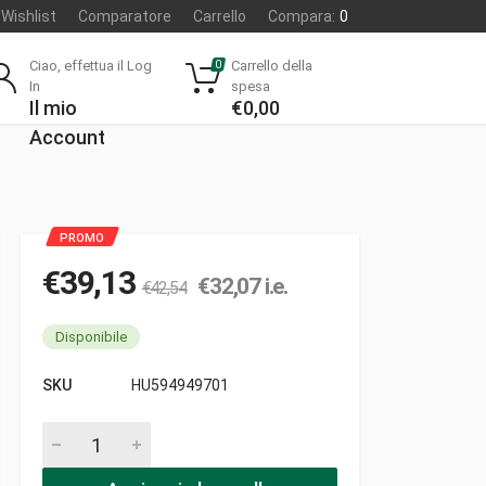
Wishlist
Comparatore
Carrello
Compara:
0
Ciao, effettua il Log
Carrello della
0
In
spesa
Il mio
€
0,00
Account
€
39,13
€
32,07
i.e.
€
42,54
Disponibile
SKU
HU594949701
Cinghia a60 li1530 (xdv48/620) pezzi