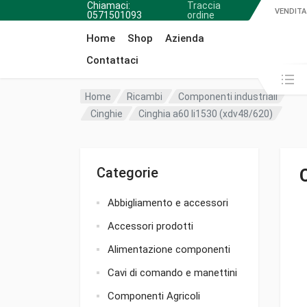
Chiamaci:
Traccia
VENDITA
0571501093
ordine
Home
Shop
Azienda
Contattaci
Cerca in:
Home
Ricambi
Componenti industriali
Cinghie
Cinghia a60 li1530 (xdv48/620)
Categorie
Abbigliamento e accessori
Accessori prodotti
Alimentazione componenti
Cavi di comando e manettini
Componenti Agricoli