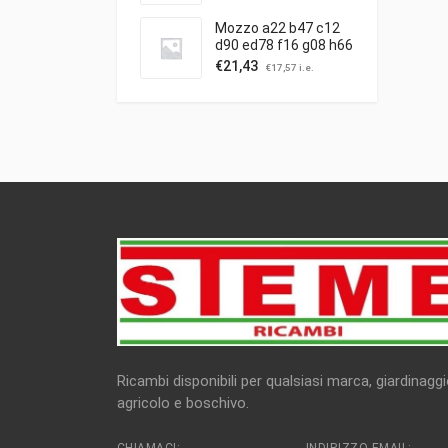
Mozzo a22 b47 c12
d90 ed78 f16 g08 h66
c/puleggia ibea
€
21,43
€
17,57
i.e.
Ricambi disponibili per qualsiasi marca, giardinaggi
agricolo e boschivo.