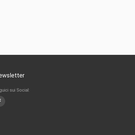
ewsletter
uici sui Social:
Facebook