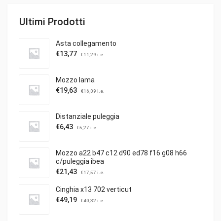
Ultimi Prodotti
Asta collegamento
€
13,77
€
11,29
i.e.
Mozzo lama
€
19,63
€
16,09
i.e.
Distanziale puleggia
€
6,43
€
5,27
i.e.
Mozzo a22 b47 c12 d90 ed78 f16 g08 h66
c/puleggia ibea
€
21,43
€
17,57
i.e.
Cinghia x13 702 verticut
€
49,19
€
40,32
i.e.