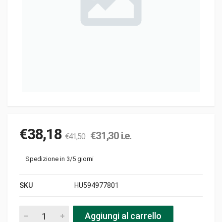
€
38,18
€
31,30
i.e.
€
41,50
Spedizione in 3/5 giorni
SKU
HU594977801
Cinghia a76 pezzi
Aggiungi al carrello