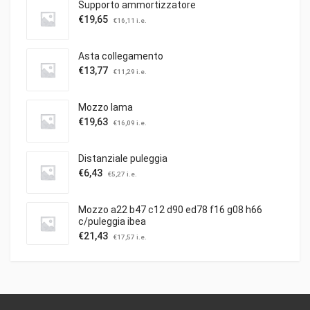
Supporto ammortizzatore
€
19,65
€
16,11
i.e.
Asta collegamento
€
13,77
€
11,29
i.e.
Mozzo lama
€
19,63
€
16,09
i.e.
Distanziale puleggia
€
6,43
€
5,27
i.e.
Mozzo a22 b47 c12 d90 ed78 f16 g08 h66
c/puleggia ibea
€
21,43
€
17,57
i.e.