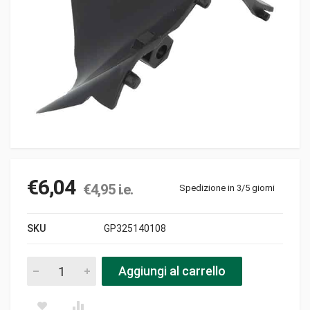
€
6,04
€
4,95
i.e.
Spedizione in 3/5 giorni
SKU
GP325140108
Deflettore di scarico pezzi
Aggiungi al carrello