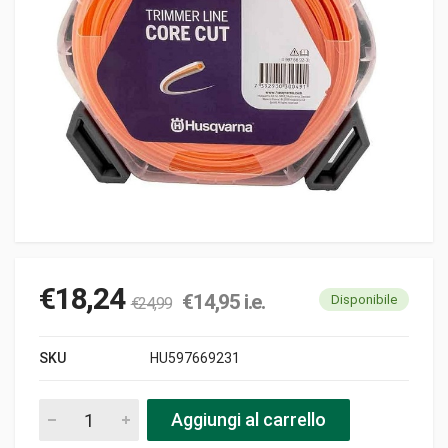
€
18,24
€
14,95
i.e.
Disponibile
€
24,99
SKU
HU597669231
Filo nylon core cut 3.0mm/56mt husqvarna pezzi
Aggiungi al carrello