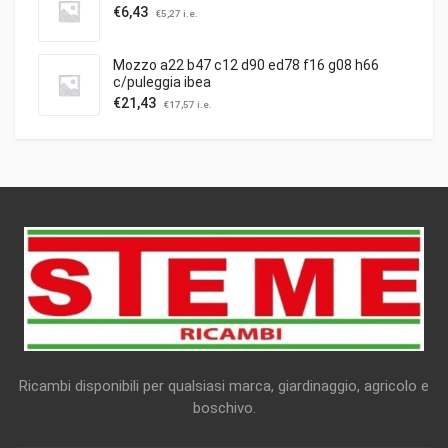
€
6,43
€
5,27
i.e.
Mozzo a22 b47 c12 d90 ed78 f16 g08 h66
c/puleggia ibea
€
21,43
€
17,57
i.e.
Ricambi disponibili per qualsiasi marca, giardinaggio, agricolo e
boschivo.