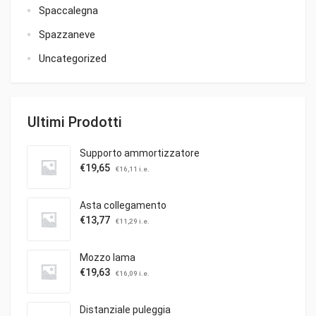
Spaccalegna
Spazzaneve
Uncategorized
Ultimi Prodotti
Supporto ammortizzatore
€
19,65
€
16,11
i.e.
Asta collegamento
€
13,77
€
11,29
i.e.
Mozzo lama
€
19,63
€
16,09
i.e.
Distanziale puleggia