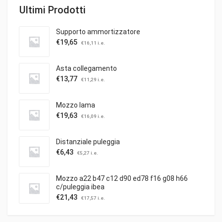
Ultimi Prodotti
Supporto ammortizzatore
€
19,65
€
16,11
i.e.
Asta collegamento
€
13,77
€
11,29
i.e.
Mozzo lama
€
19,63
€
16,09
i.e.
Distanziale puleggia
€
6,43
€
5,27
i.e.
Mozzo a22 b47 c12 d90 ed78 f16 g08 h66
c/puleggia ibea
€
21,43
€
17,57
i.e.