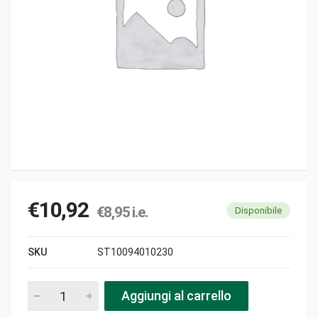
€
10,92
€
8,95
i.e.
Disponibile
SKU
ST10094010230
Filo q3.0-24m highlander pezzi
Aggiungi al carrello