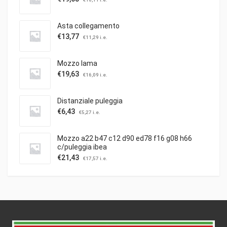
Asta collegamento
€
13,77
€
11,29
i.e.
Mozzo lama
€
19,63
€
16,09
i.e.
Distanziale puleggia
€
6,43
€
5,27
i.e.
Mozzo a22 b47 c12 d90 ed78 f16 g08 h66
c/puleggia ibea
€
21,43
€
17,57
i.e.