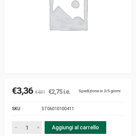
€
3,36
€
2,75
i.e.
Spedizione in 3/5 giorni
€
4,81
SKU
ST06010100411
Filtro aria 078-103-20 quadro spugna 1foro honda pezzi
Aggiungi al carrello