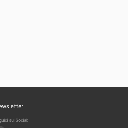
ewsletter
uici sui Social: