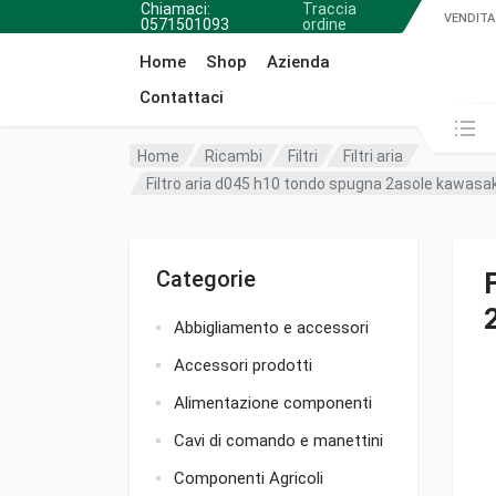
Chiamaci:
Traccia
VENDITA
0571501093
ordine
Home
Shop
Azienda
Contattaci
Cerca in:
Home
Ricambi
Filtri
Filtri aria
Filtro aria d045 h10 tondo spugna 2asole kawasak
Categorie
Abbigliamento e accessori
Accessori prodotti
Alimentazione componenti
Cavi di comando e manettini
Componenti Agricoli