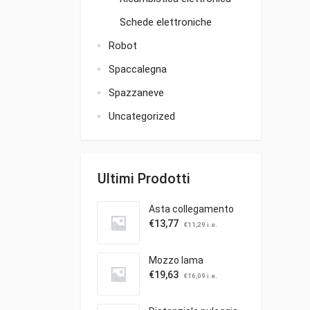
Schede elettroniche
Robot
Spaccalegna
Spazzaneve
Uncategorized
Ultimi Prodotti
Asta collegamento
€
13,77
€
11,29
i.e.
Mozzo lama
€
19,63
€
16,09
i.e.