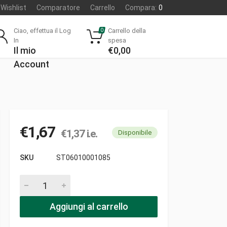
Wishlist
Comparatore
Carrello
Compara:
0
Ciao, effettua il Log
Carrello della
0
In
spesa
Il mio
€
0,00
Account
€
1,67
€
1,37
i.e.
Disponibile
SKU
ST06010001085
Filtro aria d045 h10 tondo spugna 2asole kawasaki pezzi
Aggiungi al carrello