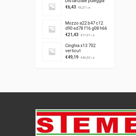
Distanziale puleggia
€
6,43
€
5,27
i.e.
Mozzo a22 b47 c12
d90 ed78 f16 g08 h66
c/puleggia ibea
€
21,43
€
17,57
i.e.
Cinghia x13 702
verticut
€
49,19
€
40,32
i.e.