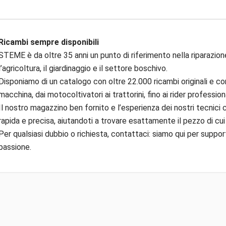
Ricambi sempre disponibili
STEME è da oltre 35 anni un punto di riferimento nella riparazion
l’agricoltura, il giardinaggio e il settore boschivo.
Disponiamo di un catalogo con oltre 22.000 ricambi originali e com
macchina, dai motocoltivatori ai trattorini, fino ai rider professiona
Il nostro magazzino ben fornito e l’esperienza dei nostri tecnici
rapida e precisa, aiutandoti a trovare esattamente il pezzo di cui
Per qualsiasi dubbio o richiesta, contattaci: siamo qui per suppor
passione.