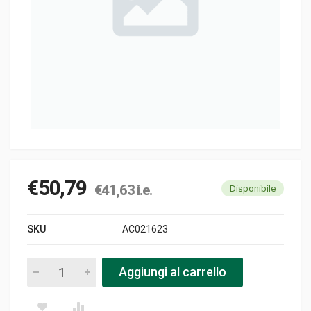
€
50,79
€
41,63
i.e.
Disponibile
SKU
AC021623
Gambo 26x1495 pezzi
Aggiungi al carrello