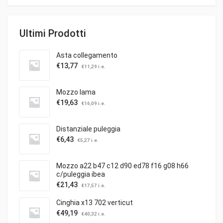
Ultimi Prodotti
Asta collegamento
€
13,77
€
11,29
i.e.
Mozzo lama
€
19,63
€
16,09
i.e.
Distanziale puleggia
€
6,43
€
5,27
i.e.
Mozzo a22 b47 c12 d90 ed78 f16 g08 h66
c/puleggia ibea
€
21,43
€
17,57
i.e.
Cinghia x13 702 verticut
€
49,19
€
40,32
i.e.