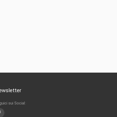
ewsletter
uici sui Social:
Facebook