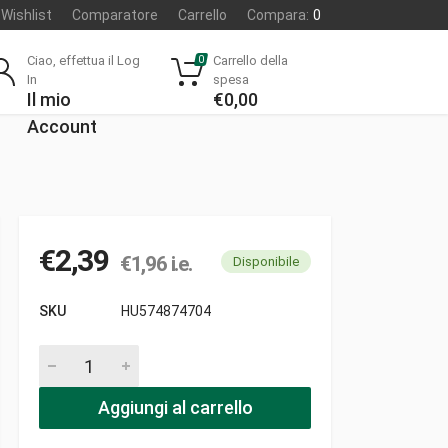
Wishlist
Comparatore
Carrello
Compara:
0
Ciao, effettua il Log
Carrello della
0
In
spesa
Il mio
€
0,00
Account
€
2,39
€
1,96
i.e.
Disponibile
SKU
HU574874704
Guarnizione corpo pezzi
Aggiungi al carrello