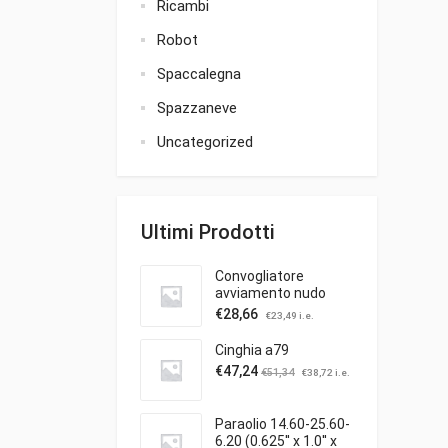
Ricambi
Robot
Spaccalegna
Spazzaneve
Uncategorized
Ultimi Prodotti
Convogliatore
avviamento nudo
€
28,66
€
23,49
i.e.
Cinghia a79
€
47,24
€
51,34
€
38,72
i.e.
Paraolio 14.60-25.60-
6.20 (0.625'' x 1.0'' x