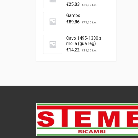
0.25'')
€
25,03
€
20,52
i.e.
Gambo
€
89,86
€
73,66
i.e.
Cavo 1495-1330 z
molla (gua reg)
trazione
€
14,22
€
11,66
i.e.