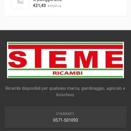
€
21,43
€
17,57
i.e.
Ricambi disponibili per qualsiasi marca, giardinaggio, agricolo e
boschivo.
CHIAMACI:
0571-501093