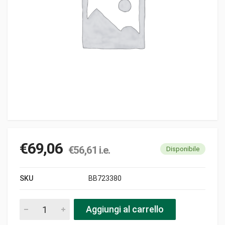
€
69,06
€
56,61
i.e.
Disponibile
SKU
BB723380
I.c.c. testa 722760-722760r pezzi
Aggiungi al carrello