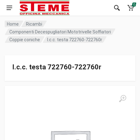
0
Home
Ricambi
Componenti Decespugliatori Mototrivelle Soffiatori
Coppie coniche
I.c.c. testa 722760-722760r
I.c.c. testa 722760-722760r