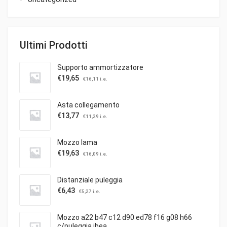
Ultimi Prodotti
Supporto ammortizzatore
€
19,65
€
16,11
i.e.
Asta collegamento
€
13,77
€
11,29
i.e.
Mozzo lama
€
19,63
€
16,09
i.e.
Distanziale puleggia
€
6,43
€
5,27
i.e.
Mozzo a22 b47 c12 d90 ed78 f16 g08 h66
c/puleggia ibea