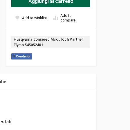
Aggiungi al carrello
Add to
Add to wishlist
compare
Tag:
Husqvarna Jonsered Mcculloch Partner
Flymo 545052401
Condividi
che
stali.