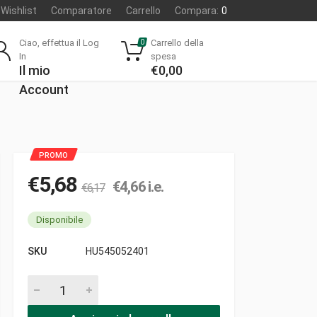
Wishlist
Comparatore
Carrello
Compara:
0
Ciao, effettua il Log
Carrello della
0
In
spesa
Il mio
€
0,00
Account
€
5,68
€
4,66
i.e.
€
6,17
Disponibile
SKU
HU545052401
Inserto avviamento pezzi