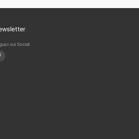
ewsletter
uici sui Social:
Facebook