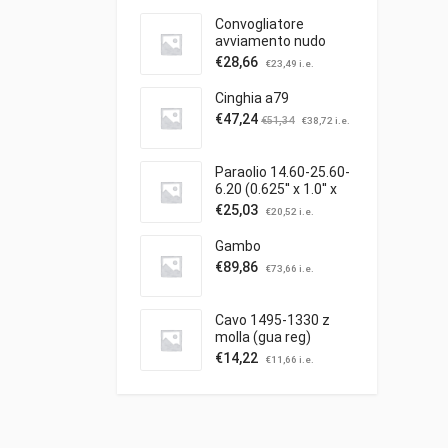
Convogliatore
avviamento nudo
€
28,66
€
23,49
i.e.
Cinghia a79
€
47,24
€
51,34
€
38,72
i.e.
Paraolio 14.60-25.60-
6.20 (0.625'' x 1.0'' x
0.25'')
€
25,03
€
20,52
i.e.
Gambo
€
89,86
€
73,66
i.e.
Cavo 1495-1330 z
molla (gua reg)
trazione
€
14,22
€
11,66
i.e.