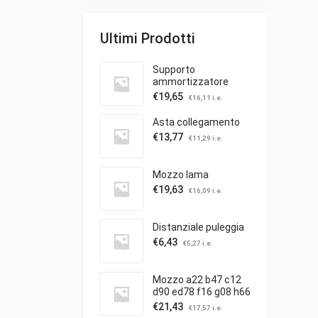
Ultimi Prodotti
Supporto
ammortizzatore
€
19,65
€
16,11
i.e.
Asta collegamento
€
13,77
€
11,29
i.e.
Mozzo lama
€
19,63
€
16,09
i.e.
Distanziale puleggia
€
6,43
€
5,27
i.e.
Mozzo a22 b47 c12
d90 ed78 f16 g08 h66
c/puleggia ibea
€
21,43
€
17,57
i.e.