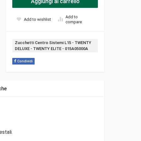
Aggiungi al carrello
Add to
Add to wishlist
compare
Tag:
Zucchetti Centro Sistemi L15 - TWENTY
DELUXE - TWENTY ELITE - 015A05000A
Condividi
che
stali.