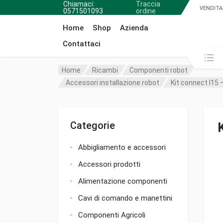
Chiamaci:
Traccia
VENDITA
0571501093
ordine
Home
Shop
Azienda
Contattaci
Cerca in:
Home
Ricambi
Componenti robot
Accessori installazione robot
Kit connect l15 
Categorie
Abbigliamento e accessori
Accessori prodotti
Alimentazione componenti
Cavi di comando e manettini
Componenti Agricoli