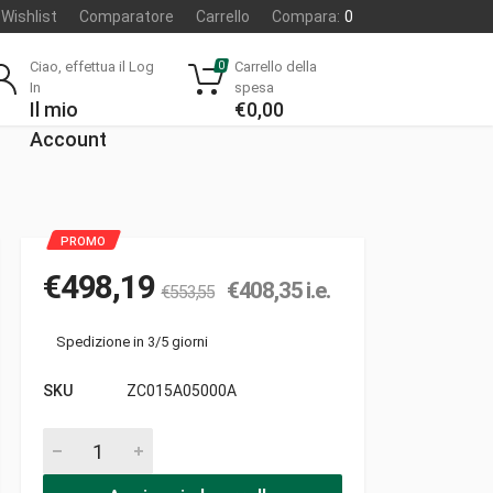
Wishlist
Comparatore
Carrello
Compara:
0
Ciao, effettua il Log
Carrello della
0
In
spesa
Il mio
€
0,00
Account
€
498,19
€
408,35
i.e.
€
553,55
Spedizione in 3/5 giorni
SKU
ZC015A05000A
Kit connect l15 - twenty pezzi