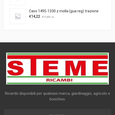
Cavo 1495-1330 z molla (gua reg) trazione
€
14,22
€
11,66
i.e.
Ricambi disponibili per qualsiasi marca, giardinaggio, agricolo e
boschivo.