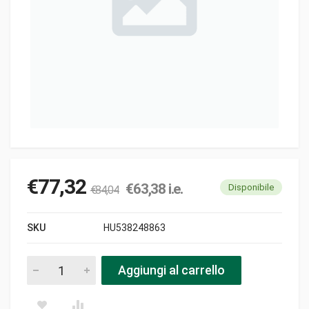
€
77,32
€
63,38
i.e.
Disponibile
€
84,04
SKU
HU538248863
Kit lame 70/27 foliage nla pezzi
Aggiungi al carrello