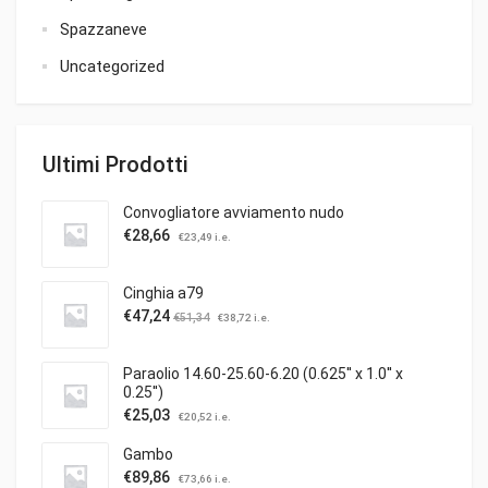
Spazzaneve
Uncategorized
Ultimi Prodotti
Convogliatore avviamento nudo
€
28,66
€
23,49
i.e.
Cinghia a79
€
47,24
€
51,34
€
38,72
i.e.
Paraolio 14.60-25.60-6.20 (0.625'' x 1.0'' x
0.25'')
€
25,03
€
20,52
i.e.
Gambo
€
89,86
€
73,66
i.e.