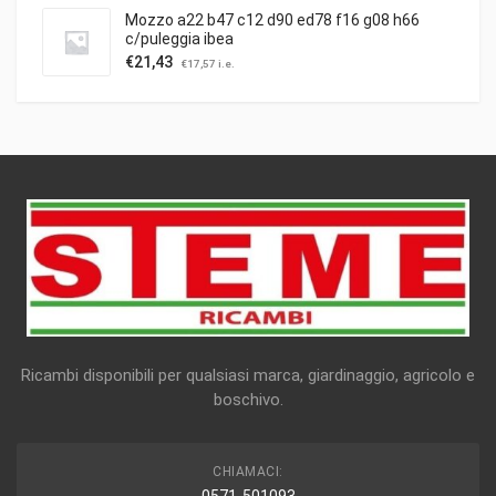
Mozzo a22 b47 c12 d90 ed78 f16 g08 h66
c/puleggia ibea
€
21,43
€
17,57
i.e.
Ricambi disponibili per qualsiasi marca, giardinaggio, agricolo e
boschivo.
CHIAMACI: