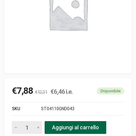
€
7,88
€
6,46
i.e.
Disponibile
€
12,31
SKU
ST04110GND043
Kit membrane gnd43 zama pb originali pezzi
Aggiungi al carrello