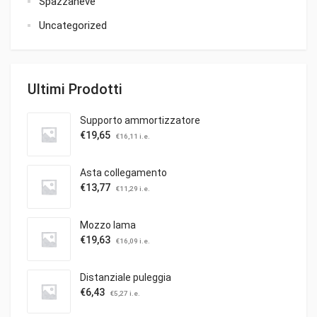
Spazzaneve
Uncategorized
Ultimi Prodotti
Supporto ammortizzatore
€
19,65
€
16,11
i.e.
Asta collegamento
€
13,77
€
11,29
i.e.
Mozzo lama
€
19,63
€
16,09
i.e.
Distanziale puleggia
€
6,43
€
5,27
i.e.