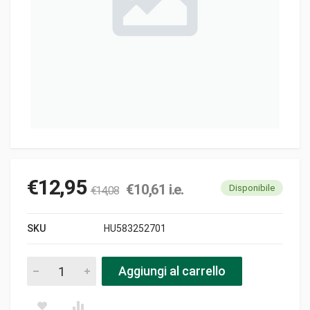
€
12,95
€
10,61
i.e.
Disponibile
€
14,08
SKU
HU583252701
Molla 3.5-26-133 t pezzi
Aggiungi al carrello