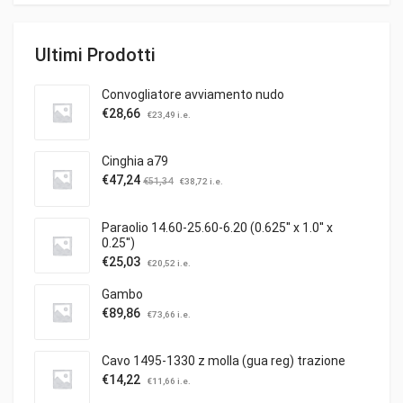
Ultimi Prodotti
Convogliatore avviamento nudo
€
28,66
€
23,49
i.e.
Cinghia a79
€
47,24
€
51,34
€
38,72
i.e.
Paraolio 14.60-25.60-6.20 (0.625'' x 1.0'' x
0.25'')
€
25,03
€
20,52
i.e.
Gambo
€
89,86
€
73,66
i.e.
Cavo 1495-1330 z molla (gua reg) trazione
€
14,22
€
11,66
i.e.