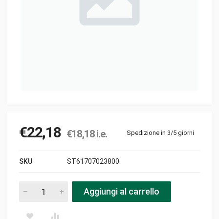
€
22,18
€
18,18
i.e.
Spedizione in 3/5 giorni
SKU
ST61707023800
Mozzo lama pezzi
Aggiungi al carrello