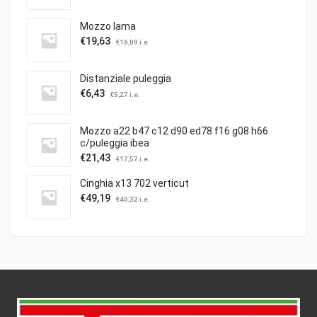
Mozzo lama
€
19,63
€
16,09
i.e.
Distanziale puleggia
€
6,43
€
5,27
i.e.
Mozzo a22 b47 c12 d90 ed78 f16 g08 h66
c/puleggia ibea
€
21,43
€
17,57
i.e.
Cinghia x13 702 verticut
€
49,19
€
40,32
i.e.