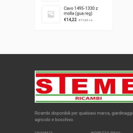
Cavo 1495-1330 z
molla (gua reg)
trazione
€
14,22
€
11,66
i.e.
Ricambi disponibili per qualsiasi marca, giardinaggi
agricolo e boschivo.