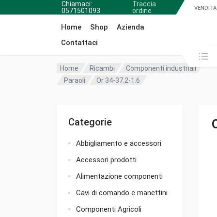
Chiamaci:
Traccia
VENDITA
0571501093
ordine
Home
Shop
Azienda
Contattaci
Cerca in:
Home
Ricambi
Componenti industriali
Paraoli
Or 34-37.2-1.6
Categorie
Abbigliamento e accessori
Accessori prodotti
Alimentazione componenti
Cavi di comando e manettini
Componenti Agricoli