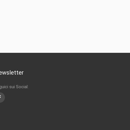
ewsletter
uici sui Social:
Facebook