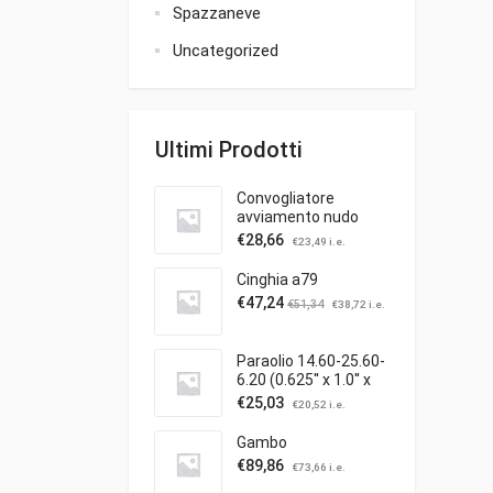
Spazzaneve
Uncategorized
Ultimi Prodotti
Convogliatore
avviamento nudo
€
28,66
€
23,49
i.e.
Cinghia a79
€
47,24
€
51,34
€
38,72
i.e.
Paraolio 14.60-25.60-
6.20 (0.625'' x 1.0'' x
0.25'')
€
25,03
€
20,52
i.e.
Gambo
€
89,86
€
73,66
i.e.