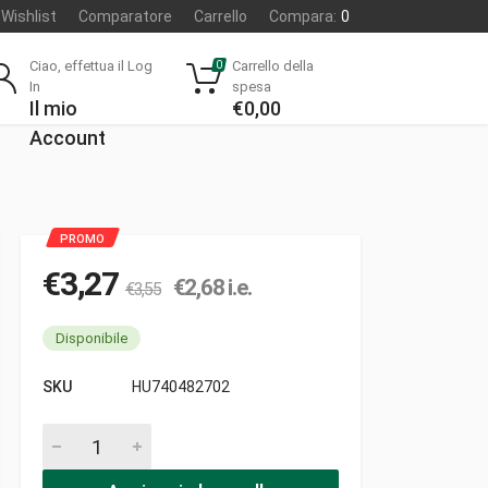
Wishlist
Comparatore
Carrello
Compara:
0
Ciao, effettua il Log
Carrello della
0
In
spesa
Il mio
€
0,00
Account
€
3,27
€
2,68
i.e.
€
3,55
Disponibile
SKU
HU740482702
Or 34-37.2-1.6 pezzi