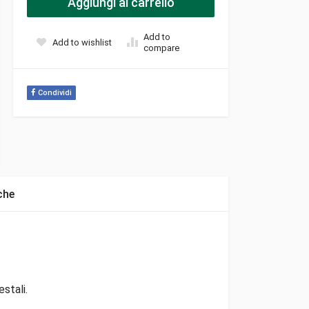
Aggiungi al carrello
Add to
Add to wishlist
compare
Condividi
che
stali.