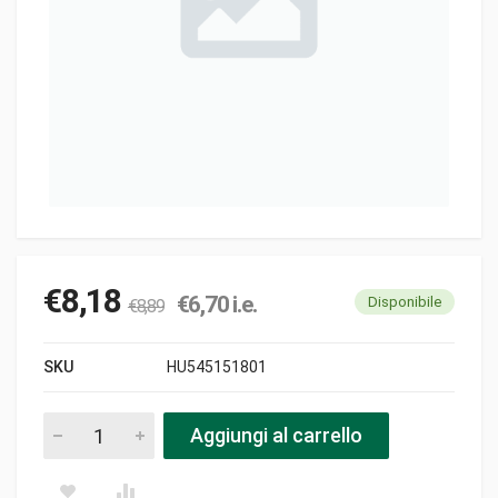
€
8,18
€
6,70
i.e.
Disponibile
€
8,89
SKU
HU545151801
Piastra protezione filtro pezzi
Aggiungi al carrello