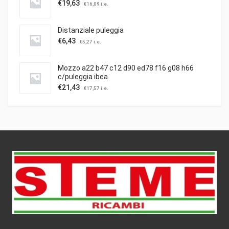
€
19,63
€
16,09
i.e.
Distanziale puleggia
€
6,43
€
5,27
i.e.
Mozzo a22 b47 c12 d90 ed78 f16 g08 h66
c/puleggia ibea
€
21,43
€
17,57
i.e.