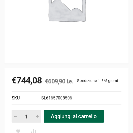
€
744,08
€
609,90
i.e.
Spedizione in 3/5 giorni
SKU
SL61657008506
Piatto di taglio nudo pezzi
Aggiungi al carrello