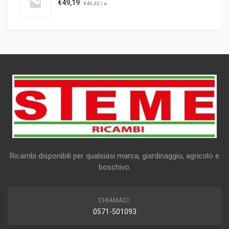
€
49,19
€
40,32
i.e.
Ricambi disponibili per qualsiasi marca, giardinaggio, agricolo e
boschivo.
CHIAMACI:
0571-501093