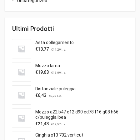
Uncategorized
Ultimi Prodotti
Asta collegamento
€
13,77
€
11,29
i.e.
Mozzo lama
€
19,63
€
16,09
i.e.
Distanziale puleggia
€
6,43
€
5,27
i.e.
Mozzo a22 b47 c12 d90 ed78 f16 g08 h66
c/puleggia ibea
€
21,43
€
17,57
i.e.
Cinghia x13 702 verticut