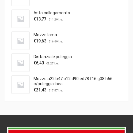
Asta collegamento
€
13,77
€
11,29
i.e.
Mozzo lama
€
19,63
€
16,09
i.e.
Distanziale puleggia
€
6,43
€
5,27
i.e.
Mozzo a22 b47 c12 d90 ed78 f16 g08 h66
c/puleggia ibea
€
21,43
€
17,57
i.e.