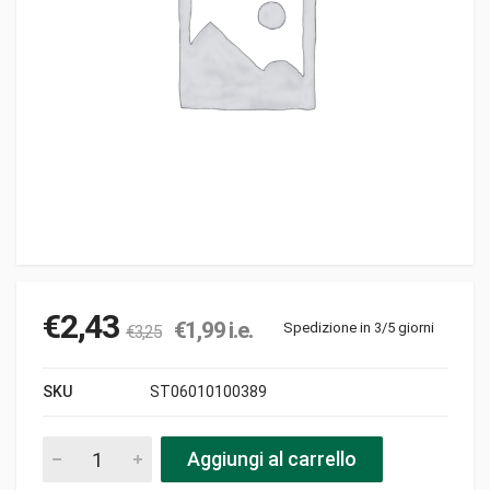
€
2,43
€
1,99
i.e.
Spedizione in 3/5 giorni
€
3,25
SKU
ST06010100389
Prefiltro 108-129-06 quadro spugna loncin/emak pezzi
Aggiungi al carrello