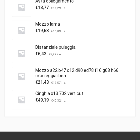
Asta collegamento
€
13,77
€
11,29
i.e.
Mozzo lama
€
19,63
€
16,09
i.e.
Distanziale puleggia
€
6,43
€
5,27
i.e.
Mozzo a22 b47 c12 d90 ed78 f16 g08 h66
c/puleggia ibea
€
21,43
€
17,57
i.e.
Cinghia x13 702 verticut
€
49,19
€
40,32
i.e.