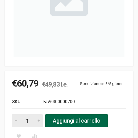
€
60,79
€
49,83
i.e.
Spedizione in 3/5 giorni
SKU
FJV6300000700
Puleggia pezzi
Aggiungi al carrello