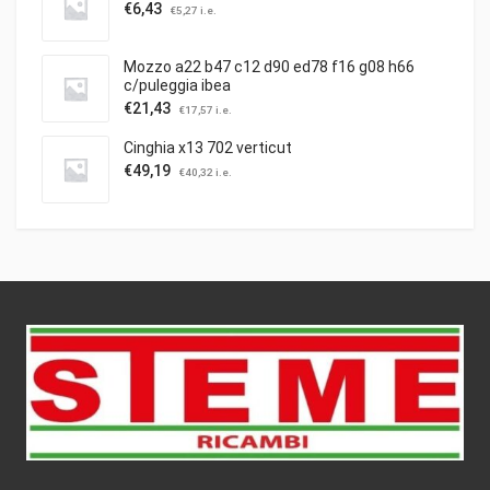
€
6,43
€
5,27
i.e.
Mozzo a22 b47 c12 d90 ed78 f16 g08 h66
c/puleggia ibea
€
21,43
€
17,57
i.e.
Cinghia x13 702 verticut
€
49,19
€
40,32
i.e.