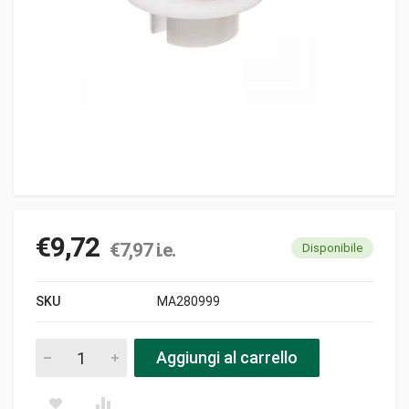
€
9,72
€
7,97
i.e.
Disponibile
SKU
MA280999
Puleggia avv. fac. pezzi
Aggiungi al carrello