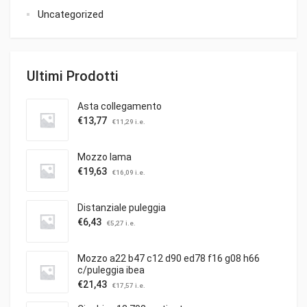
Uncategorized
Ultimi Prodotti
Asta collegamento
€
13,77
€
11,29
i.e.
Mozzo lama
€
19,63
€
16,09
i.e.
Distanziale puleggia
€
6,43
€
5,27
i.e.
Mozzo a22 b47 c12 d90 ed78 f16 g08 h66
c/puleggia ibea
€
21,43
€
17,57
i.e.