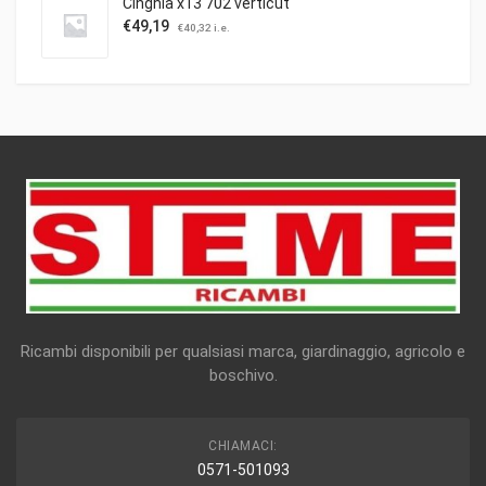
Cinghia x13 702 verticut
€
49,19
€
40,32
i.e.
Ricambi disponibili per qualsiasi marca, giardinaggio, agricolo e
boschivo.
CHIAMACI:
0571-501093