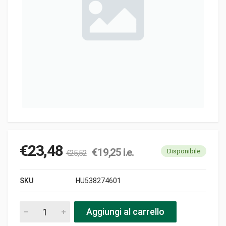
€
23,48
€
19,25
i.e.
Disponibile
€
25,52
SKU
HU538274601
Puleggia v nylon a063.5 b044.5 c6.3 d16.8 e6.5 f00 h6.5 t3.5 nl
Aggiungi al carrello