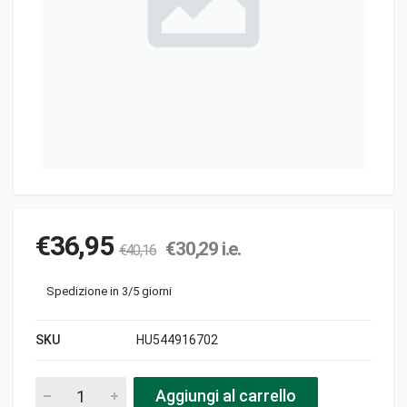
€
36,95
€
30,29
i.e.
€
40,16
Spedizione in 3/5 giorni
SKU
HU544916702
Ruota d210x50 d12 trazione pezzi
Aggiungi al carrello