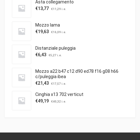
Asta collegamento
€
13,77
€
11,29
i.e.
Mozzo lama
€
19,63
€
16,09
i.e.
Distanziale puleggia
€
6,43
€
5,27
i.e.
Mozzo a22 b47 c12 d90 ed78 f16 g08 h66
c/puleggia ibea
€
21,43
€
17,57
i.e.
Cinghia x13 702 verticut
€
49,19
€
40,32
i.e.