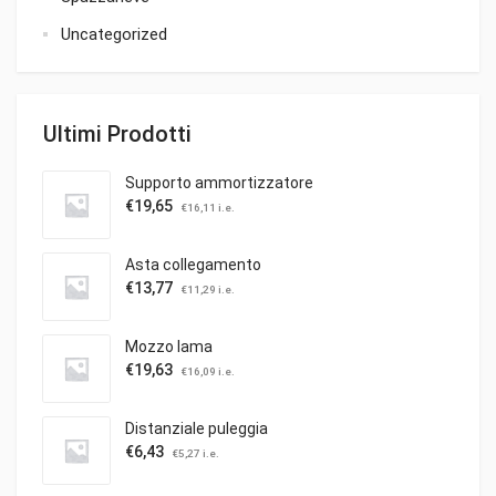
Uncategorized
Ultimi Prodotti
Supporto ammortizzatore
€
19,65
€
16,11
i.e.
Asta collegamento
€
13,77
€
11,29
i.e.
Mozzo lama
€
19,63
€
16,09
i.e.
Distanziale puleggia
€
6,43
€
5,27
i.e.