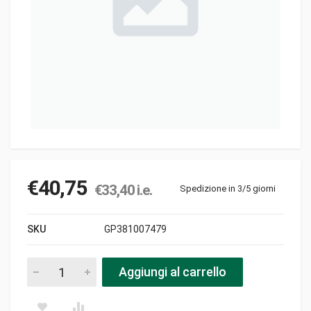
€
40,75
€
33,40
i.e.
Spedizione in 3/5 giorni
SKU
GP381007479
Ruota d280 pezzi
Aggiungi al carrello