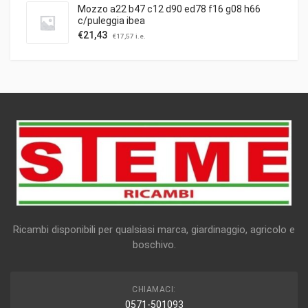
Mozzo a22 b47 c12 d90 ed78 f16 g08 h66
c/puleggia ibea
€
21,43
€
17,57
i.e.
Ricambi disponibili per qualsiasi marca, giardinaggio, agricolo e
boschivo.
CHIAMACI:
0571-501093