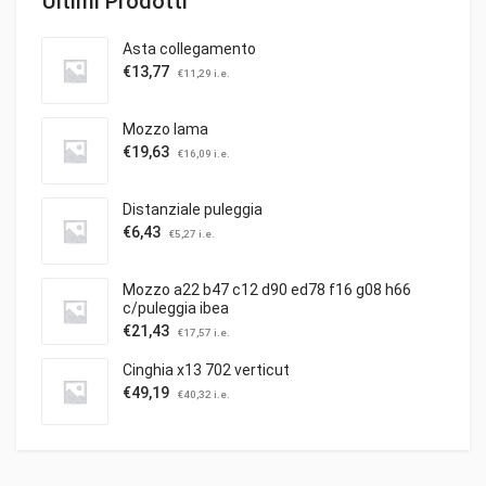
Ultimi Prodotti
Asta collegamento
€
13,77
€
11,29
i.e.
Mozzo lama
€
19,63
€
16,09
i.e.
Distanziale puleggia
€
6,43
€
5,27
i.e.
Mozzo a22 b47 c12 d90 ed78 f16 g08 h66
c/puleggia ibea
€
21,43
€
17,57
i.e.
Cinghia x13 702 verticut
€
49,19
€
40,32
i.e.