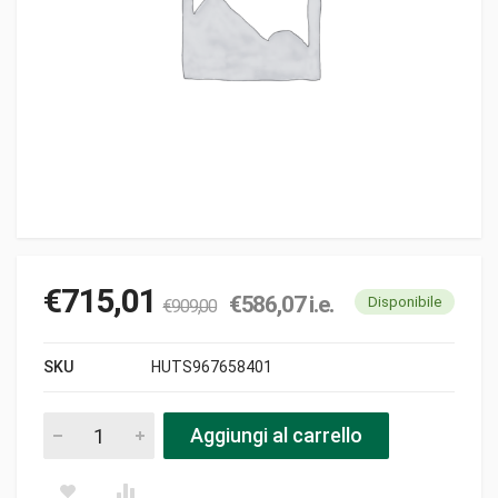
€
715,01
€
586,07
i.e.
Disponibile
€
909,00
SKU
HUTS967658401
Tagliasiepi husqvarna 522 hdr75x pezzi
Aggiungi al carrello