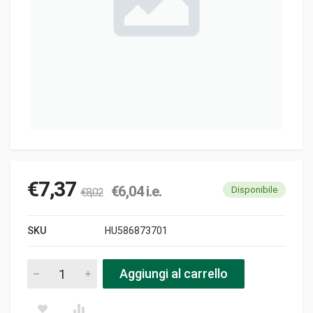
€
7,37
€
6,04
i.e.
Disponibile
€
8,02
SKU
HU586873701
Tappo d32x4.5 f olio pezzi
Aggiungi al carrello