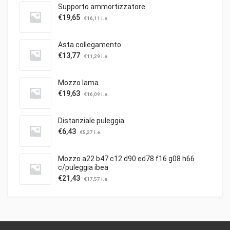
Supporto ammortizzatore
€
19,65
€
16,11
i.e.
Asta collegamento
€
13,77
€
11,29
i.e.
Mozzo lama
€
19,63
€
16,09
i.e.
Distanziale puleggia
€
6,43
€
5,27
i.e.
Mozzo a22 b47 c12 d90 ed78 f16 g08 h66
c/puleggia ibea
€
21,43
€
17,57
i.e.