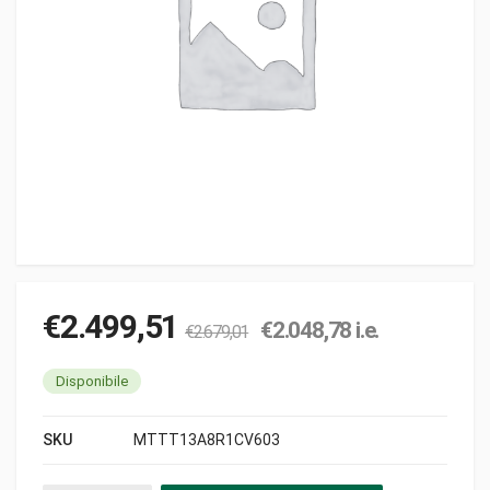
€
2.499,51
€
2.048,78
i.e.
€
2.679,01
Disponibile
SKU
MTTT13A8R1CV603