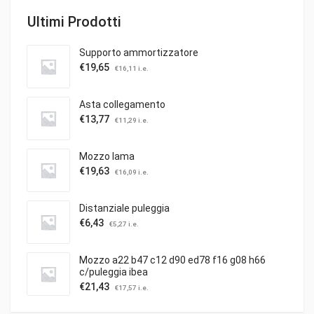
Ultimi Prodotti
Supporto ammortizzatore
€
19,65
€
16,11
i.e.
Asta collegamento
€
13,77
€
11,29
i.e.
Mozzo lama
€
19,63
€
16,09
i.e.
Distanziale puleggia
€
6,43
€
5,27
i.e.
Mozzo a22 b47 c12 d90 ed78 f16 g08 h66
c/puleggia ibea
€
21,43
€
17,57
i.e.