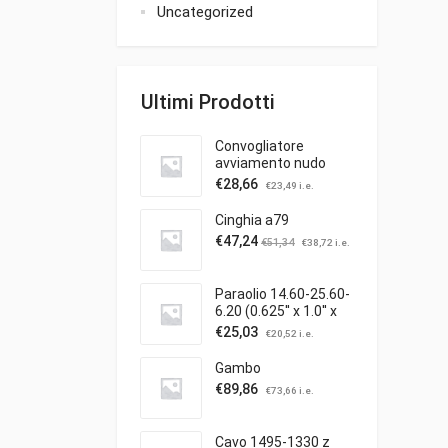
Uncategorized
Ultimi Prodotti
Convogliatore
avviamento nudo
€
28,66
€
23,49
i.e.
Cinghia a79
€
47,24
€
51,34
€
38,72
i.e.
Paraolio 14.60-25.60-
6.20 (0.625'' x 1.0'' x
0.25'')
€
25,03
€
20,52
i.e.
Gambo
€
89,86
€
73,66
i.e.
Cavo 1495-1330 z