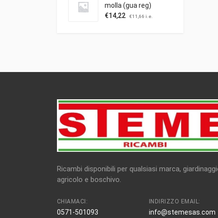
molla (gua reg)
trazione
€
14,22
€
11,66
i.e.
Ricambi disponibili per qualsiasi marca, giardinaggi
agricolo e boschivo.
CHIAMACI:
INDIRIZZO EMAIL:
0571-501093
info@stemesas.com