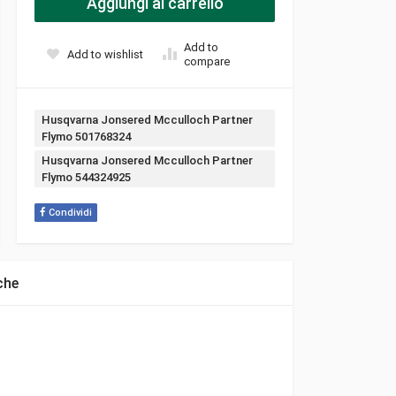
Aggiungi al carrello
Add to
Add to wishlist
compare
Tags:
Husqvarna Jonsered Mcculloch Partner
Flymo 501768324
Husqvarna Jonsered Mcculloch Partner
Flymo 544324925
Condividi
che