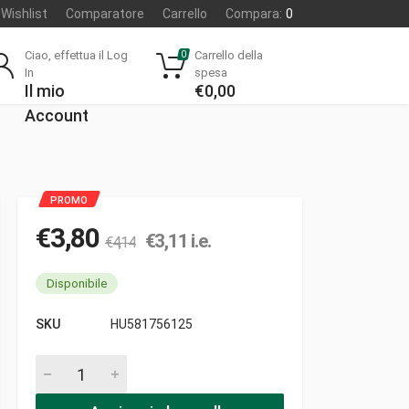
Wishlist
Comparatore
Carrello
Compara:
0
Ciao, effettua il Log
Carrello della
0
In
spesa
Il mio
€
0,00
Account
€
3,80
€
3,11
i.e.
€
4,14
Disponibile
SKU
HU581756125
Tubo 2.6-5.3-220 nero gomma pezzi