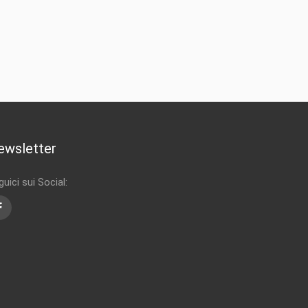
ewsletter
uici sui Social:
Facebook