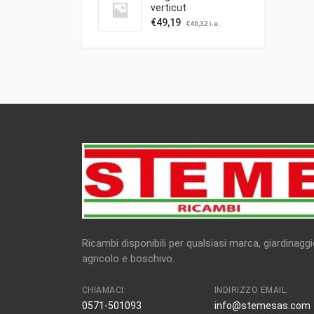
verticut
€
49,19
€
40,32
i.e.
Ricambi disponibili per qualsiasi marca, giardinaggi
agricolo e boschivo.
CHIAMACI:
INDIRIZZO EMAIL:
0571-501093
info@stemesas.com