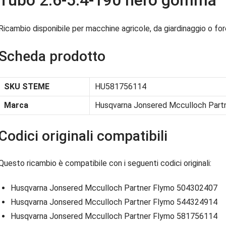
Tubo 2.6-5.4-190 nero gomma
Ricambio disponibile per macchine agricole, da giardinaggio o fore
Scheda prodotto
SKU STEME
HU581756114
Marca
Husqvarna Jonsered Mcculloch Part
Codici originali compatibili
Questo ricambio è compatibile con i seguenti codici originali:
Husqvarna Jonsered Mcculloch Partner Flymo 504302407
Husqvarna Jonsered Mcculloch Partner Flymo 544324914
Husqvarna Jonsered Mcculloch Partner Flymo 581756114