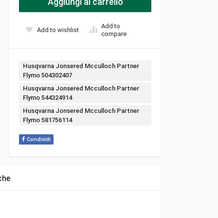
Aggiungi al carrello
Add to
Add to wishlist
compare
Tags:
Husqvarna Jonsered Mcculloch Partner
Flymo 504302407
Husqvarna Jonsered Mcculloch Partner
Flymo 544324914
Husqvarna Jonsered Mcculloch Partner
Flymo 581756114
Condividi
che