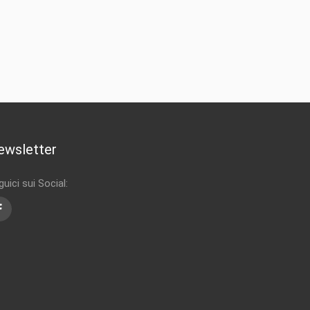
ewsletter
uici sui Social:
Facebook