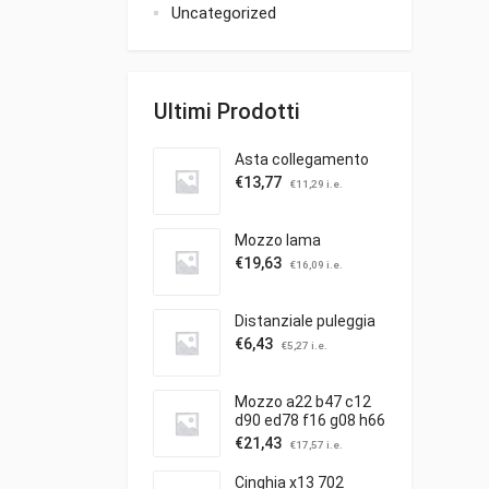
Uncategorized
Ultimi Prodotti
Asta collegamento
€
13,77
€
11,29
i.e.
Mozzo lama
€
19,63
€
16,09
i.e.
Distanziale puleggia
€
6,43
€
5,27
i.e.
Mozzo a22 b47 c12
d90 ed78 f16 g08 h66
c/puleggia ibea
€
21,43
€
17,57
i.e.
Cinghia x13 702