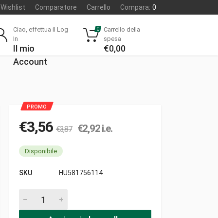
Wishlist
Comparatore
Carrello
Compara:
0
Ciao, effettua il Log
Carrello della
0
In
spesa
Il mio
€
0,00
Account
€
3,56
€
2,92
i.e.
€
3,87
Disponibile
SKU
HU581756114
Tubo 2.6-5.4-190 nero gomma pezzi