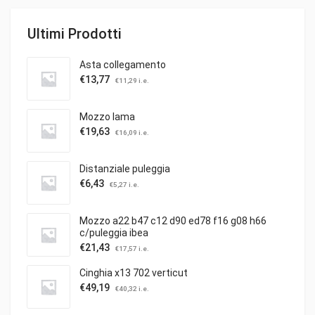
Ultimi Prodotti
Asta collegamento
€
13,77
€
11,29
i.e.
Mozzo lama
€
19,63
€
16,09
i.e.
Distanziale puleggia
€
6,43
€
5,27
i.e.
Mozzo a22 b47 c12 d90 ed78 f16 g08 h66
c/puleggia ibea
€
21,43
€
17,57
i.e.
Cinghia x13 702 verticut
€
49,19
€
40,32
i.e.