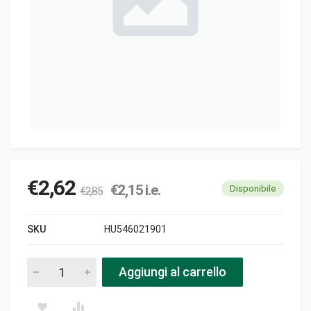
€
2,62
€
2,15
i.e.
Disponibile
€
2,85
SKU
HU546021901
Tubo sagomato pezzi
Aggiungi al carrello