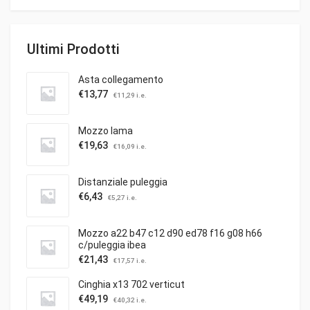
Ultimi Prodotti
Asta collegamento
€
13,77
€
11,29
i.e.
Mozzo lama
€
19,63
€
16,09
i.e.
Distanziale puleggia
€
6,43
€
5,27
i.e.
Mozzo a22 b47 c12 d90 ed78 f16 g08 h66
c/puleggia ibea
€
21,43
€
17,57
i.e.
Cinghia x13 702 verticut
€
49,19
€
40,32
i.e.