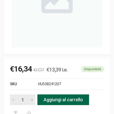
€
16,34
€
13,39
i.e.
Disponibile
€
17,77
SKU
HU538241207
Antivibrante m5-m6 l45 pezzi
Aggiungi al carrello