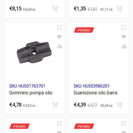
€
8,15
€
1,35
€
1,65
€
6,68
i.e.
€
1,11
i.e.
SKU:
HU501763701
SKU:
HU503986201
Gommino pompa olio
Guarnizione olio barra
€
4,78
€
4,39
€
4,77
€
3,92
i.e.
€
3,60
i.e.