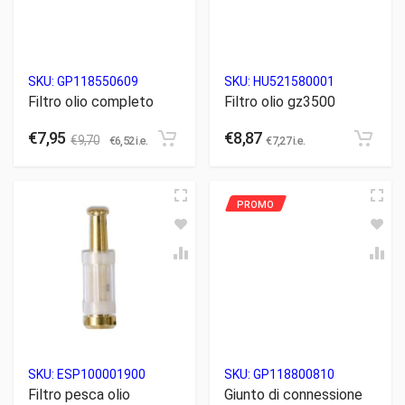
SKU:
GP118550609
SKU:
HU521580001
Filtro olio completo
Filtro olio gz3500
€
7,95
€
8,87
€
9,70
€
6,52
i.e.
€
7,27
i.e.
SKU:
ESP100001900
SKU:
GP118800810
Filtro pesca olio
Giunto di connessione