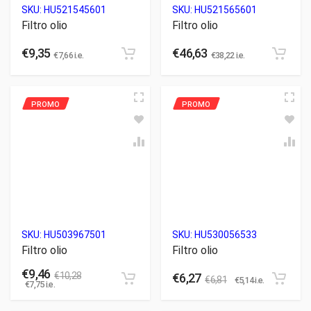
SKU:
HU521545601
SKU:
HU521565601
Filtro olio
Filtro olio
€
9,35
€
46,63
€
7,66
i.e.
€
38,22
i.e.
SKU:
HU503967501
SKU:
HU530056533
Filtro olio
Filtro olio
€
9,46
€
10,28
€
6,27
€
6,81
€
5,14
i.e.
€
7,75
i.e.