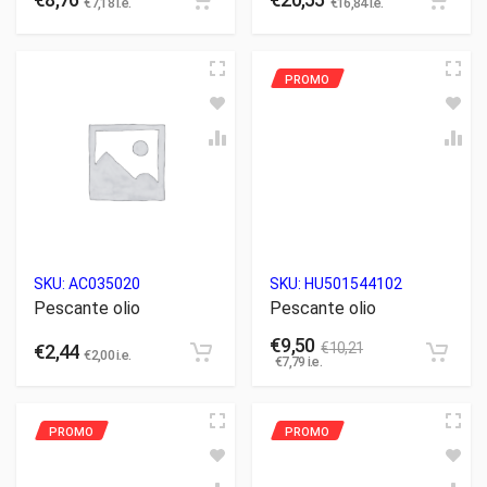
€
7,18
i.e.
€
16,84
i.e.
SKU:
AC035020
SKU:
HU501544102
Pescante olio
Pescante olio
€
9,50
€
10,21
€
2,44
€
2,00
i.e.
€
7,79
i.e.