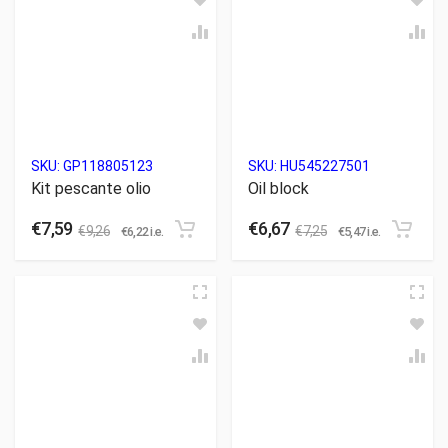
SKU:
GP118805123
SKU:
HU545227501
Kit pescante olio
Oil block
€
7,59
€
6,67
€
9,26
€
7,25
€
6,22
i.e.
€
5,47
i.e.