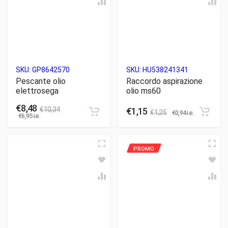
SKU:
GP8642570
SKU:
HU538241341
Pescante olio
Raccordo aspirazione
elettrosega
olio ms60
€
8,48
€
10,34
€
1,15
€
1,25
€
0,94
i.e.
€
6,95
i.e.