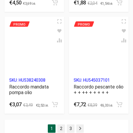
€
4,50
€
1,88
€
2,04
€
3,69
i.e.
€
1,54
i.e.
SKU:
HU538240308
SKU:
HU545037101
Raccordo mandata
Raccordo pescante olio
pompa olio
+ + ++ + + + + +
€
3,07
€
7,72
€
3,49
€
8,39
€
2,52
i.e.
€
6,33
i.e.
1
2
3
Successivo