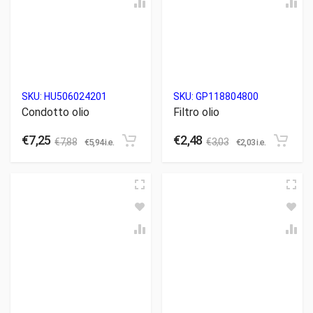
SKU:
HU506024201
SKU:
GP118804800
Condotto olio
Filtro olio
€
7,25
€
2,48
€
7,88
€
3,03
€
5,94
i.e.
€
2,03
i.e.