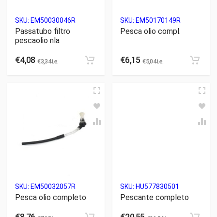
SKU:
EM50030046R
SKU:
EM50170149R
Passatubo filtro
Pesca olio compl.
pescaolio nla
€
4,08
€
6,15
€
3,34
i.e.
€
5,04
i.e.
SKU:
EM50032057R
SKU:
HU577830501
Pesca olio completo
Pescante completo
€
8,76
€
20,55