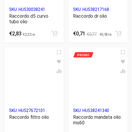
SKU:
HU530038241
SKU:
HU538217168
Raccordo d5 curvo
Raccordo dr olio
tubo olio
€
2,83
€
0,71
€
0,77
€
2,32
i.e.
€
0,58
i.e.
SKU:
HU527672101
SKU:
HU538241340
Raccordo filtro olio
Raccordo mandata olio
ms60