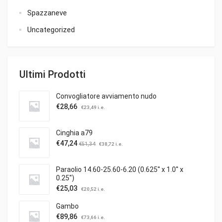
Spazzaneve
Uncategorized
Ultimi Prodotti
Convogliatore avviamento nudo
€
28,66
€
23,49
i.e.
Cinghia a79
€
47,24
€
51,34
€
38,72
i.e.
Paraolio 14.60-25.60-6.20 (0.625'' x 1.0'' x
0.25'')
€
25,03
€
20,52
i.e.
Gambo
€
89,86
€
73,66
i.e.