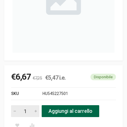
€
6,67
€
5,47
i.e.
Disponibile
€
7,25
SKU
HU545227501
Oil block pezzi
Aggiungi al carrello