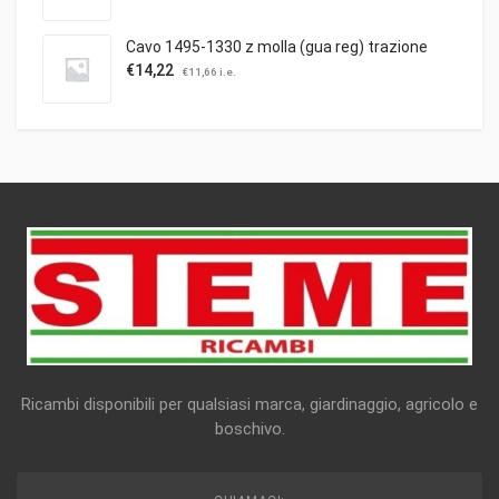
Cavo 1495-1330 z molla (gua reg) trazione
€
14,22
€
11,66
i.e.
Ricambi disponibili per qualsiasi marca, giardinaggio, agricolo e
boschivo.