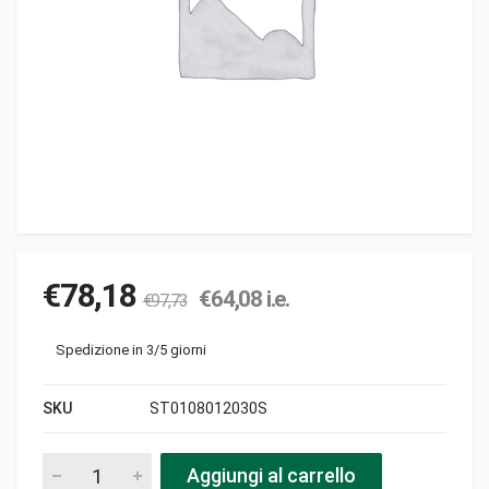
€
78,18
€
64,08
i.e.
€
97,73
Spedizione in 3/5 giorni
SKU
ST0108012030S
Batteria 12v 30ah 185-130-170 + - pezzi
Aggiungi al carrello