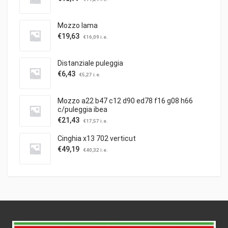
Mozzo lama
€
19,63
€
16,09
i.e.
Distanziale puleggia
€
6,43
€
5,27
i.e.
Mozzo a22 b47 c12 d90 ed78 f16 g08 h66
c/puleggia ibea
€
21,43
€
17,57
i.e.
Cinghia x13 702 verticut
€
49,19
€
40,32
i.e.